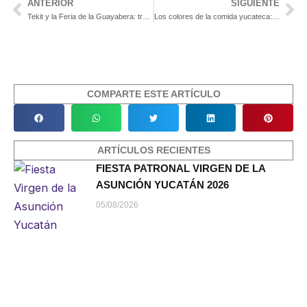
ANTERIOR
SIGUIENTE
Previo
Ne
Tekit y la Feria de la Guayabera: tradición que se viste con orgullo
Los colores de la comida yucateca: un festín para los ojos y el paladar
COMPARTE ESTE ARTÍCULO
ARTÍCULOS RECIENTES
FIESTA PATRONAL VIRGEN DE LA
ASUNCIÓN YUCATÁN 2026
05/08/2026