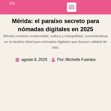
Ir
EN
al
contenido
Simple Income
Hospedaje Airbnb
Líneas de Negocio
Otoch Colibrí
Mérida: el paraíso secreto para
nómadas digitales en 2025
Mérida combina modernidad, cultura y tranquilidad, convirtiéndose
en el destino ideal para nómadas digitales que buscan calidad de
vida.
agosto 8, 2025
Por: Michelle Fuentes