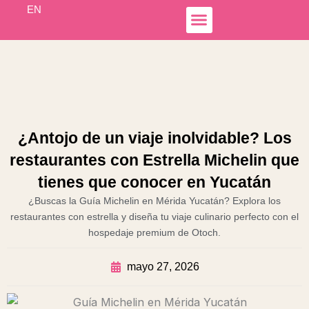
Ir
EN
al
contenido
Simple Income
Hospedaje Airbnb
Líneas de Negocio
Otoch Colibrí
¿Antojo de un viaje inolvidable? Los
restaurantes con Estrella Michelin que
tienes que conocer en Yucatán
¿Buscas la Guía Michelin en Mérida Yucatán? Explora los
restaurantes con estrella y diseña tu viaje culinario perfecto con el
hospedaje premium de Otoch.
mayo 27, 2026