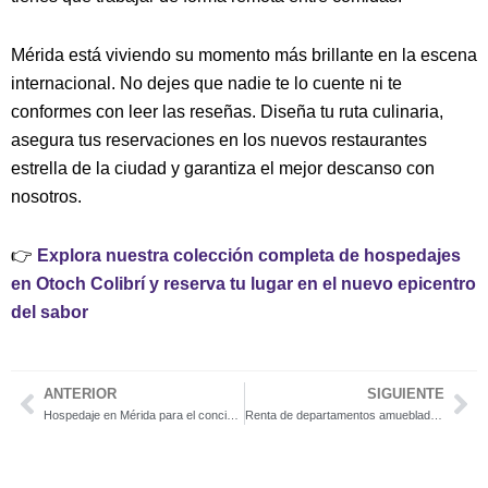
Mérida está viviendo su momento más brillante en la escena
internacional. No dejes que nadie te lo cuente ni te
conformes con leer las reseñas. Diseña tu ruta culinaria,
asegura tus reservaciones en los nuevos restaurantes
estrella de la ciudad y garantiza el mejor descanso con
nosotros.
👉
Explora nuestra colección completa de hospedajes
en Otoch Colibrí y reserva tu lugar en el nuevo epicentro
del sabor
ANTERIOR
SIGUIENTE
Previo
Ne
Hospedaje en Mérida para el concierto de Myke Towers 2026: dónde quedarte sin complicaciones
Renta de departamentos amueblados en Mérida: Encuentra tu refugio ideal con Otoch