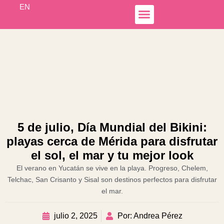
Ir
EN
al
contenido
Simple Income
Hospedaje Airbnb
Líneas de Negocio
Otoch Colibrí
5 de julio, Día Mundial del Bikini:
playas cerca de Mérida para disfrutar
el sol, el mar y tu mejor look
El verano en Yucatán se vive en la playa. Progreso, Chelem,
Telchac, San Crisanto y Sisal son destinos perfectos para disfrutar
el mar.
julio 2, 2025
Por: Andrea Pérez