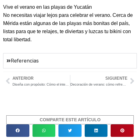
Vive el verano en las playas de Yucatán
No necesitas viajar lejos para celebrar el verano. Cerca de
Mérida están algunas de las playas más bonitas del país,
listas para que te relajes, te diviertas y luzcas tu bikini con
total libertad.
Referencias
ANTERIOR
SIGUIENTE
Previo
Ne
Diseña con propósito: Cómo el interiorismo puede mejorar el bienestar diario
Decoración de verano: cómo refrescar tu espacio sin gastar de más
COMPARTE ESTE ARTÍCULO