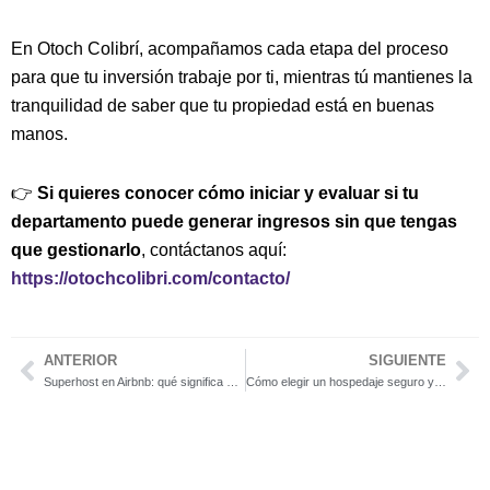
En Otoch Colibrí, acompañamos cada etapa del proceso
para que tu inversión trabaje por ti, mientras tú mantienes la
tranquilidad de saber que tu propiedad está en buenas
manos.
👉
Si quieres conocer cómo iniciar y evaluar si tu
departamento puede generar ingresos sin que tengas
que gestionarlo
, contáctanos aquí:
https://otochcolibri.com/contacto/
ANTERIOR
SIGUIENTE
Previo
Ne
Superhost en Airbnb: qué significa y por qué importa al elegir dónde hospedarte
Cómo elegir un hospedaje seguro y bien administrado en Mérida