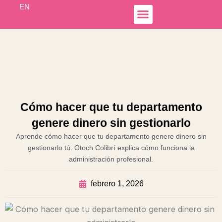
Ir
EN
al
contenido
Simple Income
Hospedaje Airbnb
Líneas de Negocio
Otoch Colibrí
Cómo hacer que tu departamento
genere dinero sin gestionarlo
Aprende cómo hacer que tu departamento genere dinero sin
gestionarlo tú. Otoch Colibrí explica cómo funciona la
administración profesional.
febrero 1, 2026